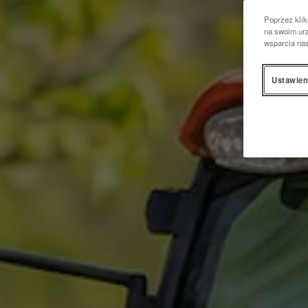
Poprzez klik
na swoim urz
wsparcia na
Ustawien