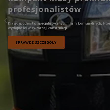
profesjonalistów
Dla gospodarstw specjalistycznych i firm komunalnych, któr
wydajności w zwrotnej konstrukcji.
SPRAWDŹ SZCZEGÓŁY