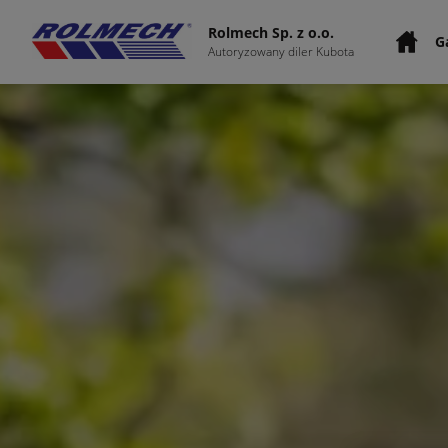
Rolmech Sp. z o.o.
G
Autoryzowany diler Kubota