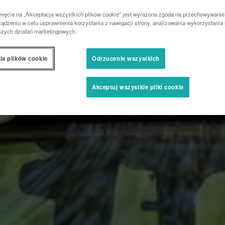
nięcie na „Akceptacja wszystkich plików cookie” jest wyrażona zgoda na przechowywanie
ądzeniu w celu usprawnienia korzystania z nawigacji strony, analizowania wykorzystania 
szych działań marketingowych.
ia plików cookie
Odrzucenie wszystkich
Akceptuj wszystkie pliki cookie